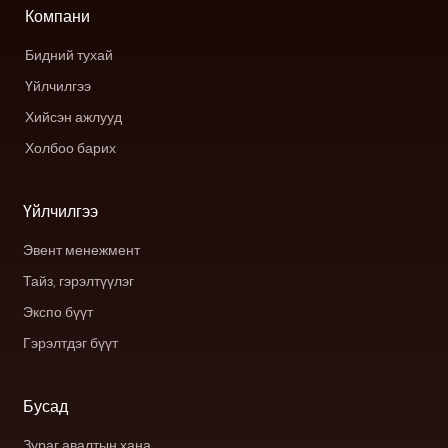
Компани
Бидний тухай
Үйлчилгээ
Хийсэн ажлууд
Холбоо барих
Үйлчилгээ
Эвент менежмент
Тайз, гэрэлтүүлэг
Экспо бүүт
Гэрэлтдэг бүүт
Бусад
Зураг авалтын хана