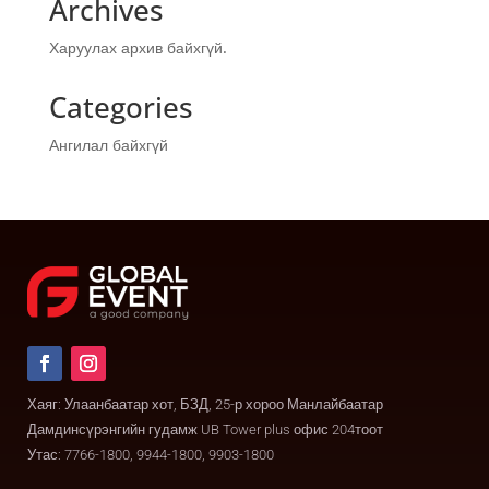
Archives
Харуулах архив байхгүй.
Categories
Ангилал байхгүй
Хаяг: Улаанбаатар хот, БЗД, 25-р хороо Манлайбаатар
Дамдинсүрэнгийн гудамж UB Tower plus офис 204тоот
Утас: 7766-1800, 9944-1800, 9903-1800