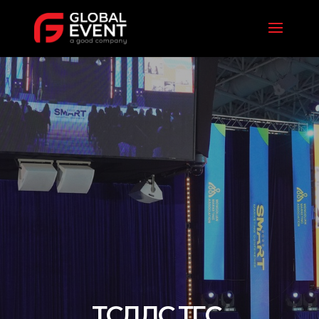
Т
С
Л
Л
С
Т
Г
С