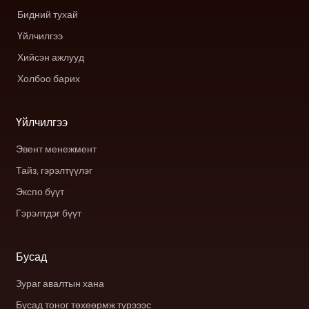
Бидний тухай
Үйлчилгээ
Хийсэн ажлууд
Холбоо барих
Үйлчилгээ
Эвент менежмент
Тайз, гэрэлтүүлэг
Экспо бүүт
Гэрэлтдэг бүүт
Бусад
Зураг авалтын хана
Бусад тоног төхөөрмж түрэээс