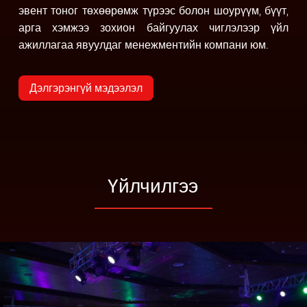
эвент тоног төхөөрөмж
түрээс болон шоурүүм, бүүт,
арга хэмжээ зохион байгуулах чиглэлээр үйл
ажиллагаа
явуулдаг менежментийн компани юм.
Дэлгэрэнгүй мэдээлэл
Үйлчилгээ