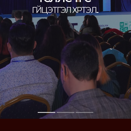
Г
Й
Ц
Э
Т
Г
Э
Л
Х
Р
Т
Э
Л
.
.
.